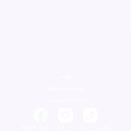
Legal
Bolsa de trabajo
larias@gicsa.com.mx
F
a
© 2026. Todos los derechos reservados