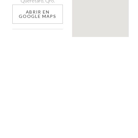
Querétaro, Qro.
ABRIR EN
GOOGLE MAPS
Horarios
Lunes a Domingo
11:00 – 21:00 hrs
*Los horarios pueden
variar por
establecimiento.
Consulte directamente
con cada tienda o
restaurante.