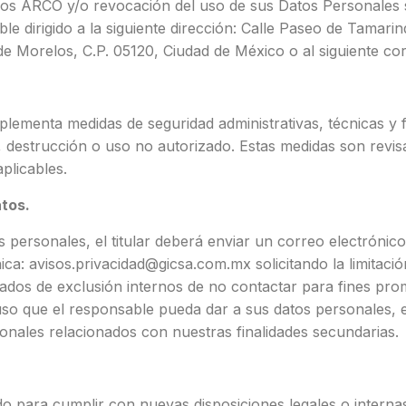
chos ARCO y/o revocación del uso de sus Datos Personales 
able dirigido a la siguiente dirección: Calle Paseo de Tamar
e Morelos, C.P. 05120, Ciudad de México o al siguiente co
plementa medidas de seguridad administrativas, técnicas y 
n, destrucción o uso no autorizado. Estas medidas son revi
plicables.
atos.
s personales, el titular deberá enviar un correo electrónico, 
nica:
avisos.privacidad@gicsa.com.mx
solicitando la limitaci
listados de exclusión internos de no contactar para fines p
 el uso que el responsable pueda dar a sus datos personales
ionales relacionados con nuestras finalidades secundarias.
do para cumplir con nuevas disposiciones legales o interna