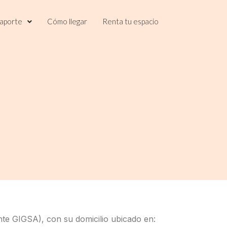
saporte
Cómo llegar
Renta tu espacio
ante GIGSA), con su domicilio ubicado en: