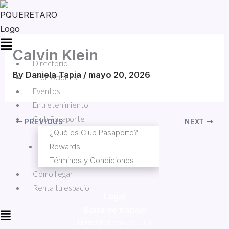
Skip
Menu
to
content
Calvin Klein
Directorio
By
Daniela Tapia
/
mayo 20, 2026
Promociones
Eventos
Entretenimiento
Club Pasaporte
PREVIOUS
NEXT
¿Qué es Club Pasaporte?
Rewards
Términos y Condiciones
Cómo llegar
Renta tu espacio
Legal
Bolsa de trabajo
larias@gicsa.com.mx