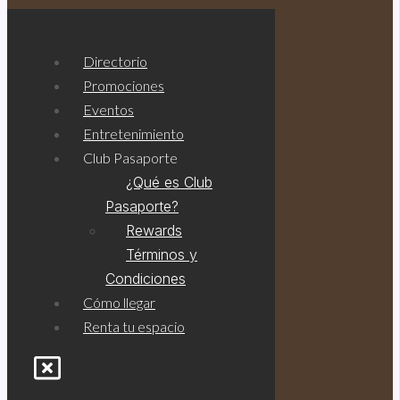
Directorio
Promociones
Eventos
Entretenimiento
Club Pasaporte
¿Qué es Club
Pasaporte?
Rewards
Términos y
Legal
Condiciones
Cómo llegar
Bolsa de trabajo
Renta tu espacio
larias@gicsa.com.mx
Facebook