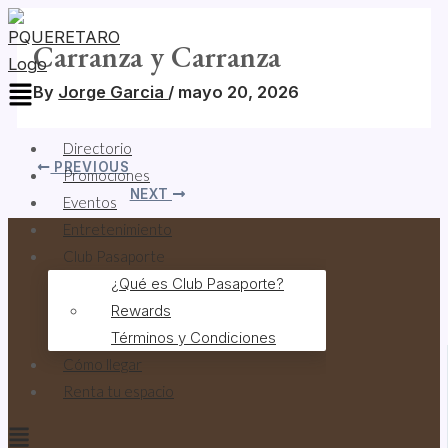
Skip
Menu
to
Carranza y Carranza
content
By
Jorge Garcia
/
mayo 20, 2026
Directorio
PREVIOUS
Promociones
NEXT
Eventos
Entretenimiento
Club Pasaporte
¿Qué es Club Pasaporte?
Rewards
Términos y Condiciones
Cómo llegar
Renta tu espacio