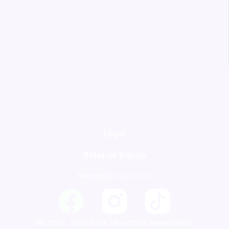
Legal
Bolsa de trabajo
larias@gicsa.com.mx
F
a
© 2026. Todos los derechos reservados