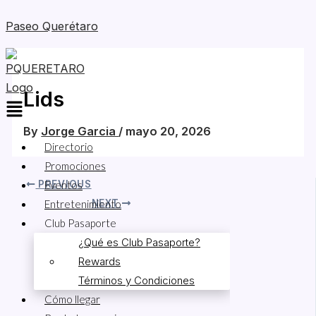
Skip
Paseo Querétaro
to
content
Menu
Lids
By
Jorge Garcia
/
mayo 20, 2026
Directorio
Promociones
PREVIOUS
Eventos
NEXT
Entretenimiento
Club Pasaporte
¿Qué es Club Pasaporte?
Rewards
Términos y Condiciones
Cómo llegar