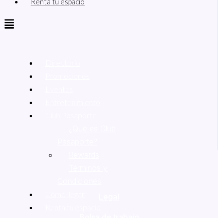
Renta tu espacio
Directorio
Promociones
Eventos
Entretenimiento
Club Pasaporte
¿Qué es Club
Pasaporte?
Rewards
Términos y
Condiciones
Cómo llegar
Legal
Renta tu espacio
Bolsa de trabajo