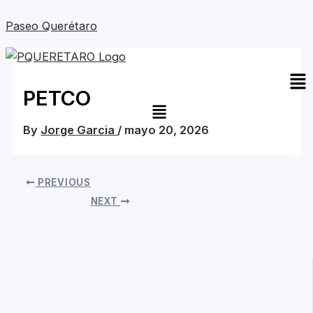
Skip
Paseo Querétaro
to
content
Me
PETCO
By
Jorge Garcia
/
mayo 20, 2026
PREVIOUS
NEXT