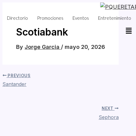
Skip
to
Directorio
Promociones
Eventos
Entretenimiento
content
Scotiabank
By
Jorge Garcia
/
mayo 20, 2026
PREVIOUS
Santander
NEXT
Sephora