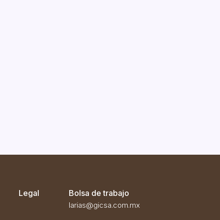
Legal
Bolsa de trabajo
larias@gicsa.com.mx