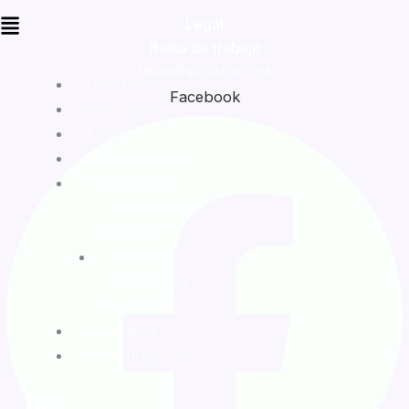
Legal
Bolsa de trabajo
larias@gicsa.com.mx
Directorio
Facebook
Promociones
Eventos
Entretenimiento
Club Pasaporte
¿Qué es Club
Pasaporte?
Rewards
Términos y
Condiciones
Cómo llegar
Renta tu espacio