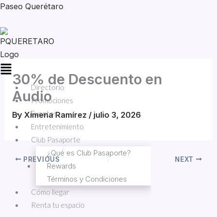
Skip
Paseo Querétaro
to
content
Menu
30% de Descuento en
Directorio
Audio
Promociones
Eventos
By
Ximena Ramírez
/
julio 3, 2026
Entretenimiento
Club Pasaporte
¿Qué es Club Pasaporte?
PREVIOUS
NEXT
Rewards
Términos y Condiciones
Cómo llegar
Renta tu espacio