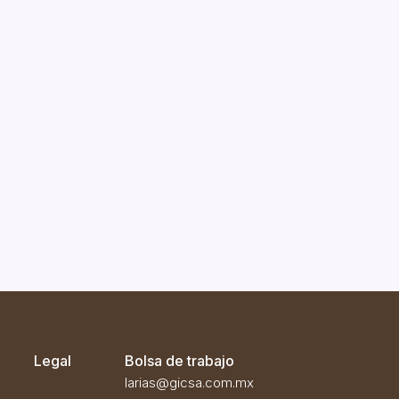
Legal
Bolsa de trabajo
larias@gicsa.com.mx