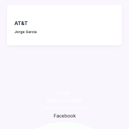
AT&T
Jorge Garcia
Legal
Bolsa de trabajo
larias@gicsa.com.mx
Facebook