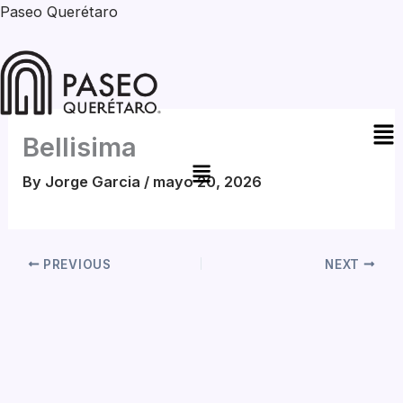
Skip
Paseo Querétaro
to
content
Me
Bellisima
By
Jorge Garcia
/
mayo 20, 2026
PREVIOUS
NEXT