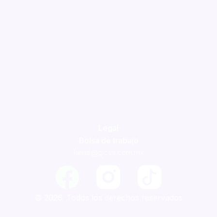
Legal
Bolsa de trabajo
larias@gicsa.com.mx
F
a
© 2026. Todos los derechos reservados