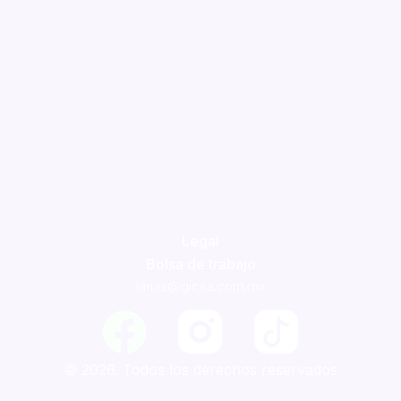
Legal
Bolsa de trabajo
larias@gicsa.com.mx
F
a
© 2026. Todos los derechos reservados