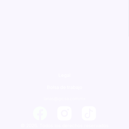
Legal
Bolsa de trabajo
larias@gicsa.com.mx
F
a
© 2026. Todos los derechos reservados