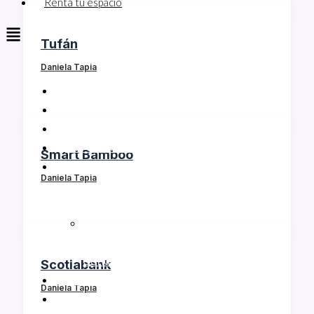
Renta tu espacio
Tufán
Daniela Tapia
Directorio
Promociones
Eventos
Entretenimiento
Smart Bamboo
Club Pasaporte
Daniela Tapia
¿Qué es Club
Pasaporte?
Rewards
Términos y
Condiciones
Scotiabank
Cómo llegar
Daniela Tapia
Renta tu espacio