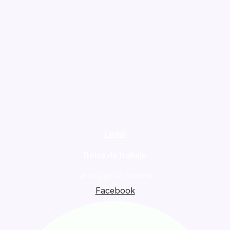
Legal
Bolsa de trabajo
larias@gicsa.com.mx
Facebook