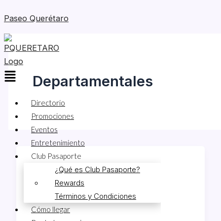
Skip
Paseo Querétaro
to
content
Menu
Departamentales
Directorio
Promociones
Eventos
Entretenimiento
Club Pasaporte
¿Qué es Club Pasaporte?
Zara Home
Rewards
Daniela Tapia
Términos y Condiciones
Cómo llegar